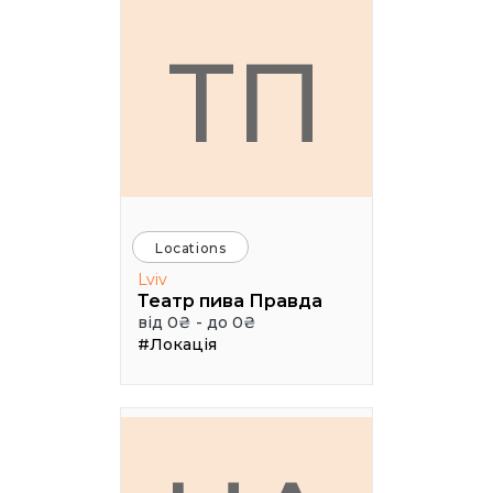
ТП
Locations
Lviv
Театр пива Правда
від 0₴ - до 0₴
#Локація