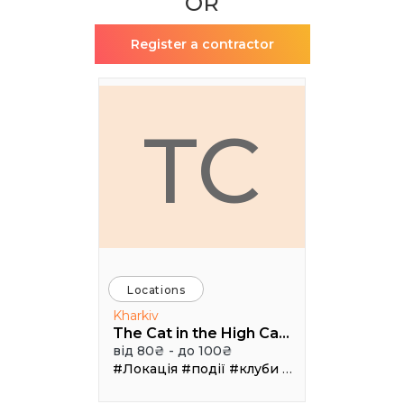
OR
Register a contractor
TC
Locations
Kharkiv
The Cat in the High Castle
від 80₴ - до 100₴
#Локація
#події
#клуби
#Зал