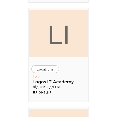
LI
Locations
Lviv
Logos IT-Academy
від 0₴ - до 0₴
#Локація