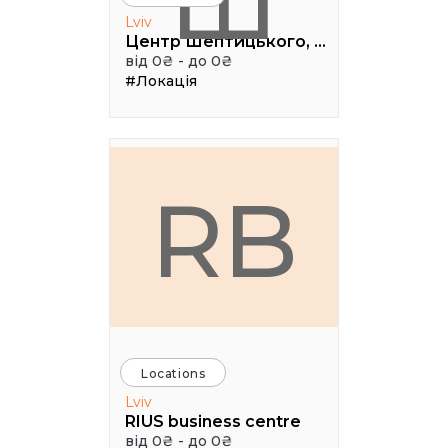
Ш
Lviv
Центр Шептицького, 1 поверх, паркова аудиторія
від 0₴ - до 0₴
#Локація
RB
Locations
Lviv
RIUS business centre
від 0₴ - до 0₴