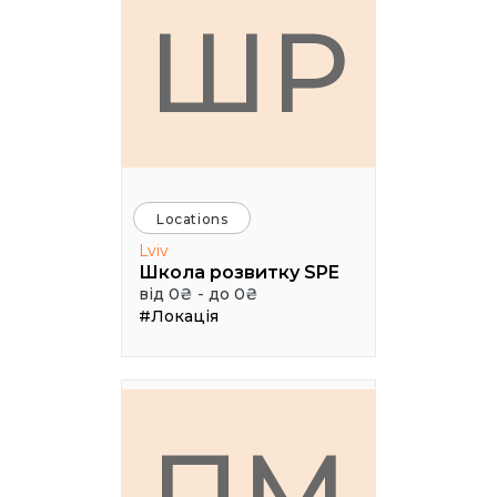
ШР
Locations
Lviv
Школа розвитку SPE
від 0₴ - до 0₴
#Локація
ПМ