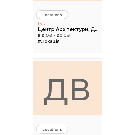
Locations
Lviv
Центр Архітектури, Дизайну та Урбаністики Порохова ВЕЖА
від 0₴ - до 0₴
#Локація
ДВ
Locations