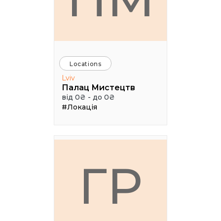
Locations
Lviv
Палац Мистецтв
від 0₴ - до 0₴
#Локація
ГР