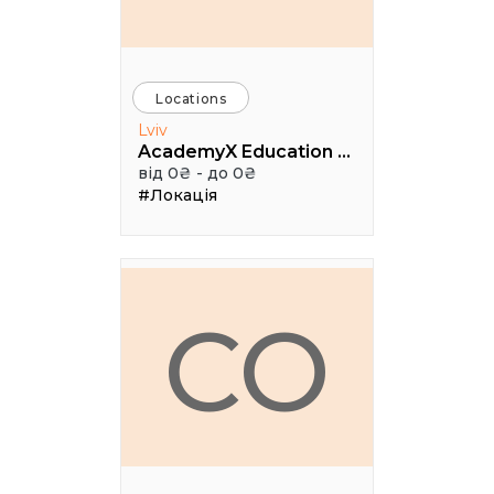
Locations
Lviv
AcademyX Education Hub
від 0₴ - до 0₴
#Локація
CO