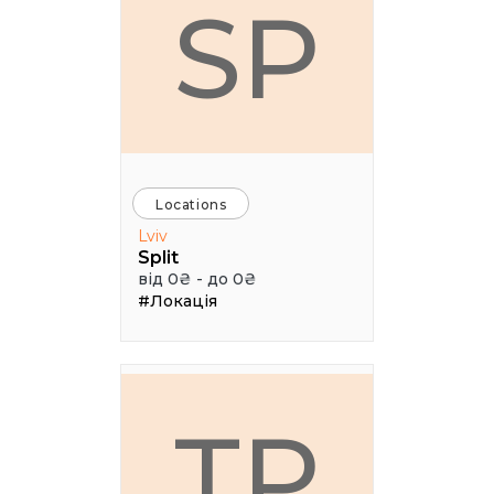
SP
Locations
Lviv
Split
від 0₴ - до 0₴
#Локація
ТР