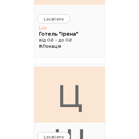
Locations
Lviv
Готель "Ірена"
від 0₴ - до 0₴
#Локація
Ц
Locations