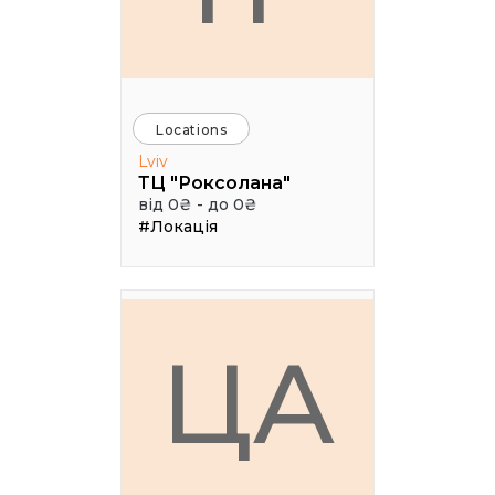
Locations
Lviv
ТЦ "Роксолана"
від 0₴ - до 0₴
#Локація
ЦА