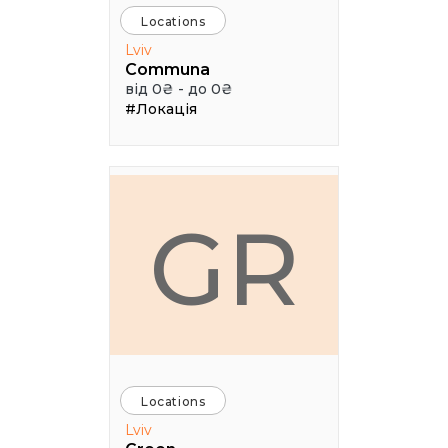
Locations
Lviv
Communa
від 0₴ - до 0₴
#Локація
GR
Locations
Lviv