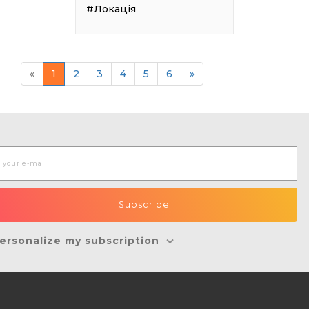
#Локація
«
1
2
3
4
5
6
»
ersonalize my subscription