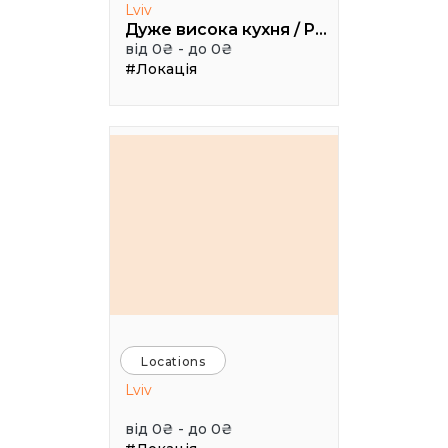
Lviv
Дуже висока кухня / Pretty High Kitchen
від 0₴ - до 0₴
#Локація
Locations
Lviv
від 0₴ - до 0₴