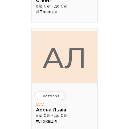
Green
від 0₴ - до 0₴
#Локація
АЛ
Locations
Lviv
Арена Львів
від 0₴ - до 0₴
#Локація