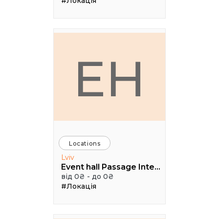
#Локація
EH
Locations
Lviv
Event hall Passage Interdit
від 0₴ - до 0₴
#Локація