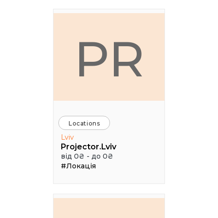
PR
Locations
Lviv
Projector.Lviv
від 0₴ - до 0₴
#Локація