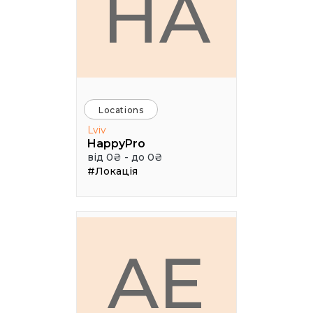
HA
Locations
Lviv
HappyPro
від 0₴ - до 0₴
#Локація
AE